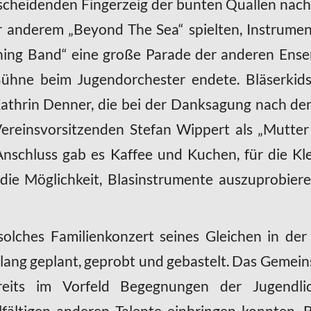
cheidenden Fingerzeig der bunten Quallen nach
 anderem „Beyond The Sea“ spielten, Instrument
ing Band“ eine große Parade der anderen Ensem
 Bühne beim Jugendorchester endete. Bläserki
Kathrin Denner, die bei der Danksagung nach 
 Vereinsvorsitzenden Stefan Wippert als „Mutter
nschluss gab es Kaffee und Kuchen, für die K
die Möglichkeit, Blasinstrumente auszuprobier
 solches Familienkonzert seines Gleichen in der
ang geplant, geprobt und gebastelt. Das Gemeins
reits im Vorfeld Begegnungen der Jugendli
elfältigen anderen Talente einbringen konnten.