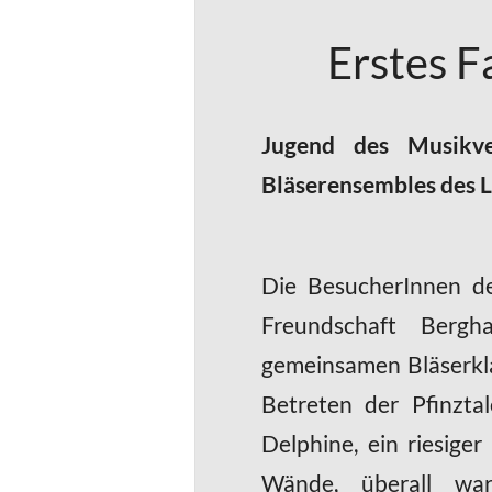
Erstes F
Jugend des Musikve
Bläserensembles des 
Die BesucherInnen de
Freundschaft Berg
gemeinsamen Bläserkla
Betreten der Pfinzta
Delphine, ein riesig
Wände, überall war