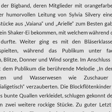
 der Bigband, deren Mitglieder mit orangefa
r humorvollen Leitung von Sylvia Silvery ei
tücke aus „Vaiana“ und „Arielle“ zum Besten gab
d ein Shaker-Ei bekommen, mit welchem während
 durfte. Weiter ging es mit den Bläserklass
 spielten, während das Publikum unter fac
, Blitze, Donner und Wind sorgte. Im Anschluss s
 dem Publikum die berührende Melodie „In der
gen und Wasserwesen wie Zuschauer 
xpialigetisch“ verzauberten. Die Blockflötenkinde
ls bunte Quallen verkleidet, schlugen gekonnt den
n zwei weitere rockige Stücke. Zu guter Letzt