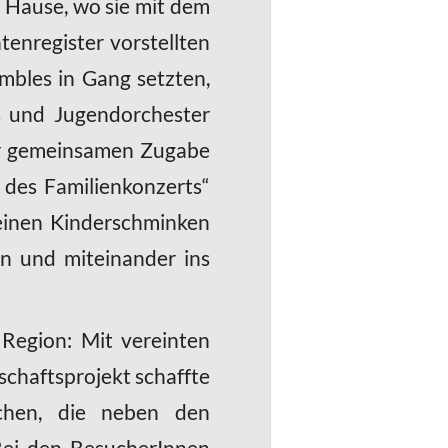
 Hause, wo sie mit dem
enregister vorstellten
bles in Gang setzten,
ds und Jugendorchester
der gemeinsamen Zugabe
 des Familienkonzerts“
leinen Kinderschminken
en und miteinander ins
 Region: Mit vereinten
chaftsprojekt schaffte
chen, die neben den
 Bei den BesucherInnen