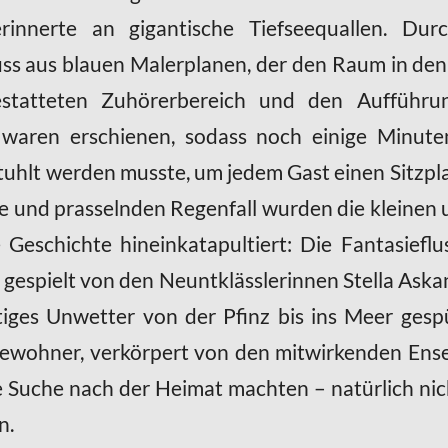
rinnerte an gigantische Tiefseequallen. Dur
luss aus blauen Malerplanen, der den Raum in den 
tatteten Zuhörerbereich und den Aufführung
 waren erschienen, sodass noch einige Minut
uhlt werden musste, um jedem Gast einen Sitzpl
 und prasselnden Regenfall wurden die kleinen
e Geschichte hineinkatapultiert: Die Fantasiefl
gespielt von den Neuntklässlerinnen Stella Aska
iges Unwetter von der Pfinz bis ins Meer gespül
wohner, verkörpert von den mitwirkenden Ense
 Suche nach der Heimat machten – natürlich nic
n.