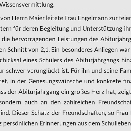
r Wissensvermittlung.
on Herrn Maier leitete Frau Engelmann zur feie
ltern für deren Begleitung und Unterstützung i
f die hervorragenden Leistungen des Abiturjahrg
nen Schnitt von 2,1. Ein besonderes Anliegen wa
Schicksal eines Schülers des Abiturjahrgangs hi
ur schwer verunglückt ist. Für ihn und seine Fami
et, in der Genesungswünsche und konkrete fin
 der Abiturjahrgang ein großes Herz hat, zeigt
 sondern auch an den zahlreichen Freundscha
sind. Dieser Schatz der Freundschaften, so Fra
nz persönlichen Erinnerungen aus dem Schullebe