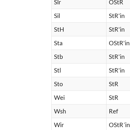
Slr
OStR
Sil
StR'in
StH
StR'in
Sta
OStR'in
Stb
StR'in
Stl
StR'in
Sto
StR
Wei
StR
Wsh
Ref
Wir
OStR´in