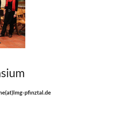
asium
(at)lmg-pfinztal.de