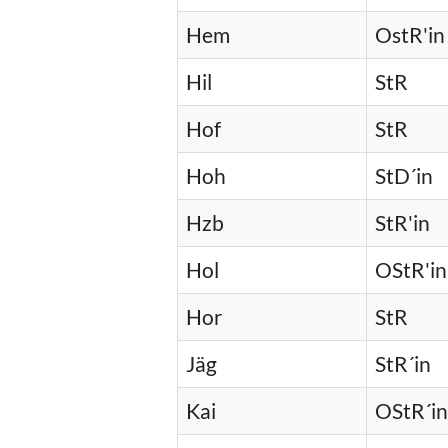
Hem
OstR'in
Hil
StR
Hof
StR
Hoh
StD´in
Hzb
StR'in
Hol
OStR'in
Hor
StR
Jäg
StR´in
Kai
OStR´in