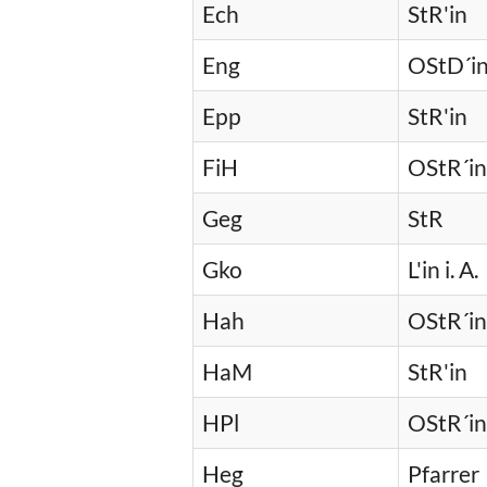
Ech
StR'in
Eng
OStD´i
Epp
StR'in
FiH
OStR´in
Geg
StR
Gko
L'in i. A.
Hah
OStR´in
HaM
StR'in
HPl
OStR´in
Heg
Pfarrer