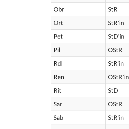
Obr
StR
Ort
StR´in
Pet
StD'in
Pil
OStR
Rdl
StR'in
Ren
OStR´in
Rit
StD
Sar
OStR
Sab
StR'in