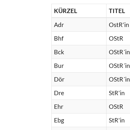
KÜRZEL
TITEL
Adr
OstR'in
Bhf
OStR
Bck
OStR´in
Bur
OStR´in
Dör
OStR´in
Dre
StR'in
Ehr
OStR
Ebg
StR'in