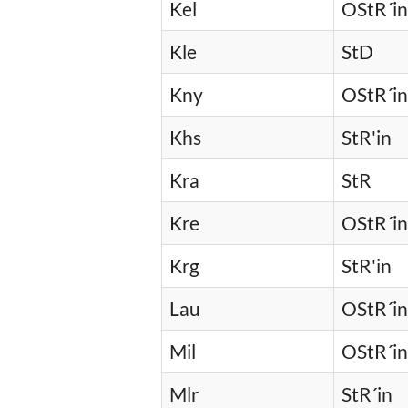
Kel
OStR´in
Kle
StD
Kny
OStR´in
Khs
StR'in
Kra
StR
Kre
OStR´in
Krg
StR'in
Lau
OStR´in
Mil
OStR´in
Mlr
StR´in