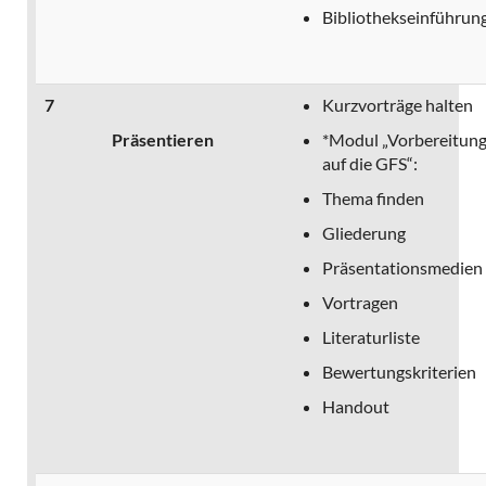
Bibliothekseinführun
7
Kurzvorträge halten
Präsentieren
*Modul „Vorbereitun
auf die GFS“:
Thema finden
Gliederung
Präsentationsmedien
Vortragen
Literaturliste
Bewertungskriterien
Handout