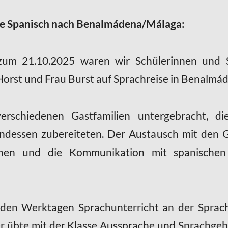
ise Spanisch nach Benalmádena/Málaga:
zum 21.10.2025 waren wir Schülerinnen und S
orst und Frau Burst auf Sprachreise in Benalmád
rschiedenen Gastfamilien untergebracht, die
essen zubereiteten. Der Austausch mit den Ga
hen und die Kommunikation mit spanischen
den Werktagen Sprachunterricht an der Sprach
er übte mit der Klasse Aussprache und Sprachge